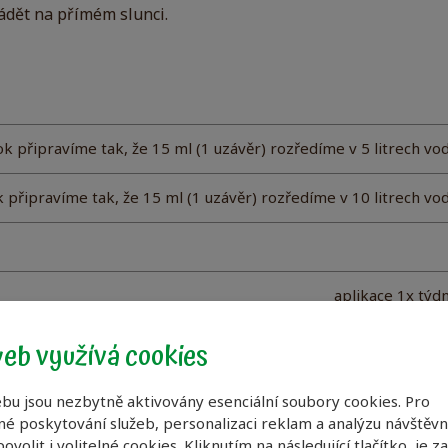
ádět na přímém slunci.
ok připravíme tak, že 15 ml (1 uzávěr) rozředíme v 5 litrech vo
k připravíme tak, že 15 ml (1 uzávěr) rozředíme v 10 litrech vo
aplikace 1x týd
eb využívá cookies
(zimní období) aplikace 2x za měs
bu jsou nezbytně aktivovány esenciální soubory cookies. Pro
é poskytování služeb, personalizaci reklam a analýzu návštěvno
ovolit i volitelné cookies. Kliknutím na následující tlačítko, je z