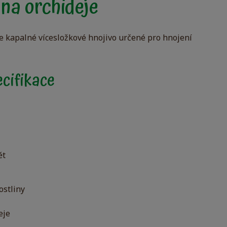
 na orchideje
e kapalné vícesložkové hnojivo určené pro hnojení
cifikace
ět
ostliny
eje