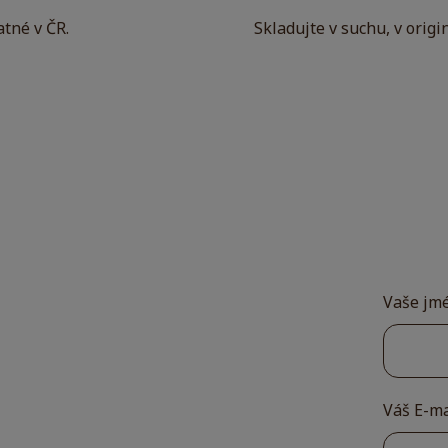
tné v ČR.
Skladujte v suchu, v origi
Vaše jm
Váš E-m