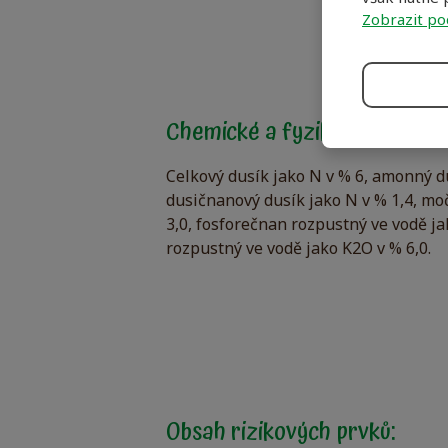
Zobrazit po
Chemické a fyzikální vlastnos
Celkový dusík jako N v % 6, amonný du
dusičnanový dusík jako N v % 1,4, mo
3,0, fosforečnan rozpustný ve vodě ja
rozpustný ve vodě jako K2O v % 6,0.
Obsah rizikových prvků: