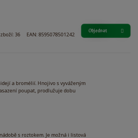
Objednat
zboží: 36
EAN: 8595078501242
idejí a bromélií. Hnojivo s vyváženým
nasazení poupat, prodlužuje dobu
nádobě s roztokem. Je možná i listová