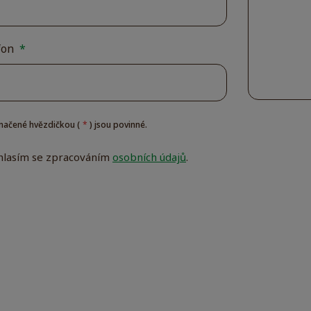
fon
*
načené hvězdičkou (
*
) jsou povinné.
hlasím se zpracováním
osobních údajů
.
ím
áním
ulář
h
dařilo
at.
Důle