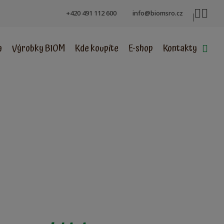
+420 491 112 600
info@biomsro.cz
a
Výrobky BIOM
Kde koupíte
E-shop
Kontakty
Vyh