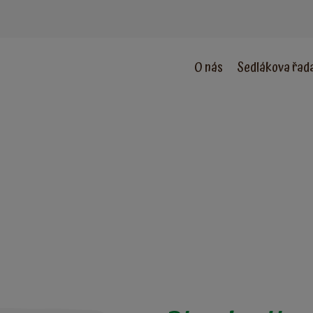
O nás
Sedlákova řad