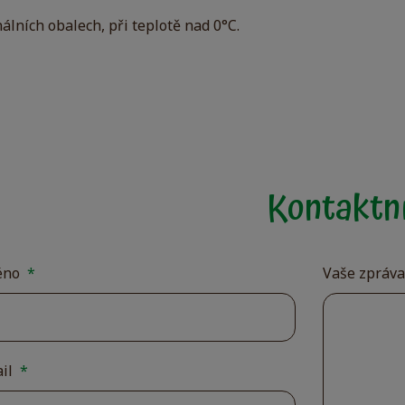
nálních obalech, při teplotě nad 0°C.
Kontaktní
éno
*
Vaše zpráv
ail
*