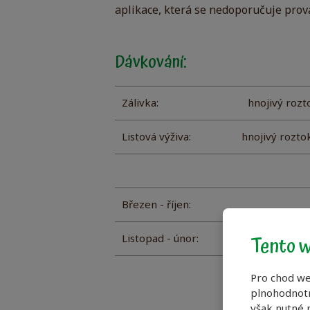
aplikace, která se nedoporučuje prov
Dávkování:
Zálivka:
hnojivý rozt
Listová výživa:
hnojivý rozto
Březen - říjen:
Tento w
Listopad - únor:
Pro chod we
plnohodnotn
však nutné p