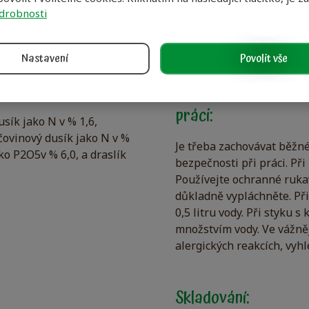
drobnosti
Nastavení
Povolit vše
ti:
Pokyny pro bezpečno
práci:
sík jako N v % 1,6,
čovinový dusík jako N v %
Je třeba zachovávat běžn
ko P2O5v % 6,0, a draslík
bezpečnosti při práci. Při
Používejte ochranné rukav
důkladně vypláchněte. Při 
0,5 litru vody. Při styku 
množstvím vody. Ve vážně
alergických reakcích, vyh
Skladování: