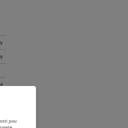
dy
dy
ně
íc
sti jsou
apnete.