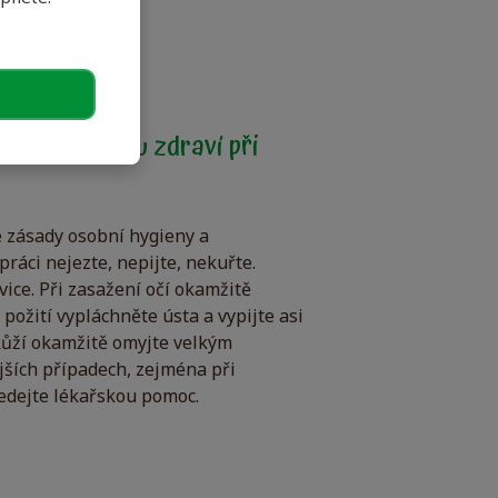
st a ochranu zdraví při
é zásady osobní hygieny a
 práci nejezte, nepijte, nekuřte.
ice. Při zasažení očí okamžitě
požití vypláchněte ústa a vypijte asi
s kůží okamžitě omyjte velkým
jších případech, zejména při
ledejte lékařskou pomoc.