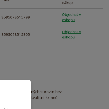
EAN
nákup
Objednat v
8595078515799
eshopu
Objednat v
8595078515805
eshopu
ích pečlivě vybraných surovin bez
 Prostřednictvím kvalitní krmné