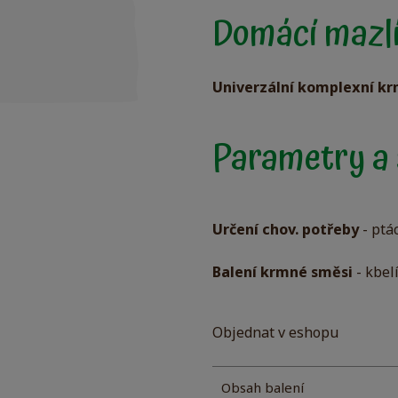
Domácí mazlíč
Univerzální komplexní kr
Parametry a 
Určení chov. potřeby
- ptác
Balení krmné směsi
- kbel
Objednat v eshopu
Obsah balení