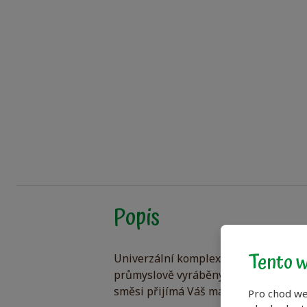
Popis
Tento w
Univerzální komplexní krmná směs Bio
průmyslově vyráběných látek. Obsahuj
směsi přijímá Váš mazlíček důležité ž
Pro chod we