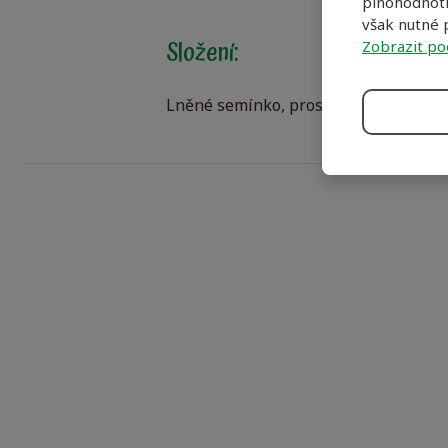
plnohodnotn
však nutné p
Složení:
Zobrazit po
Lněné semínko, proso červené, proso 