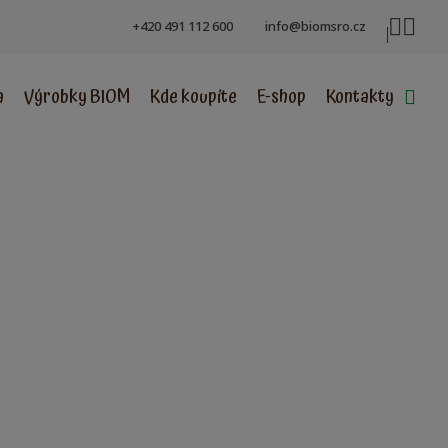
+420 491 112 600
info@biomsro.cz
a
Výrobky BIOM
Kde koupíte
E-shop
Kontakty
Vyh