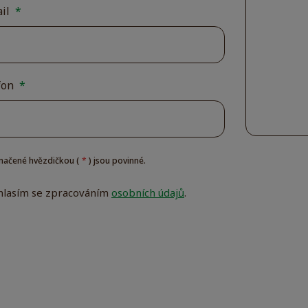
ail
*
fon
*
načené hvězdičkou (
*
) jsou povinné.
hlasím se zpracováním
osobních údajů
.
ím
áním
ulář
h
dařilo
at.
Důle