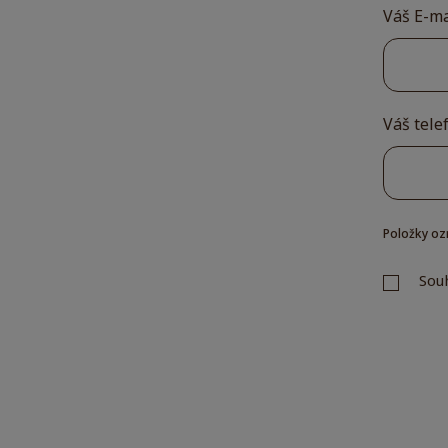
Váš E-m
Váš tele
Položky oz
Sou
Souhlas
se
zpracov
Form
osobníc
se
údajů
.
nepo
odesl
Newsletter