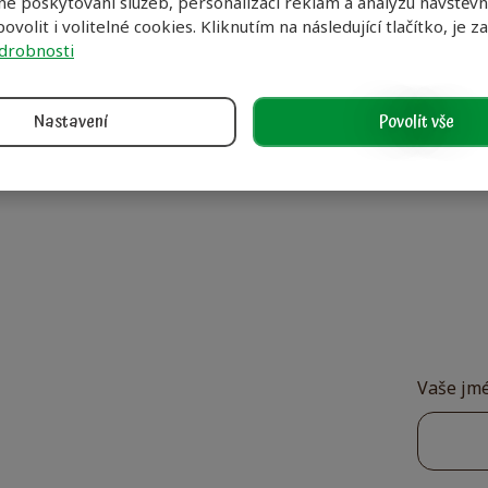
é poskytování služeb, personalizaci reklam a analýzu návštěvno
ovolit i volitelné cookies. Kliknutím na následující tlačítko, je z
drobnosti
zelené, proso žluté, proso senegalské, lesknice kanárská.
Nastavení
Povolit vše
Vaše jm