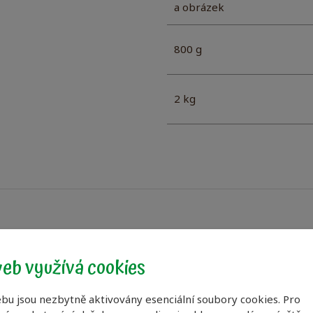
a obrázek
800 g
2 kg
eb využívá cookies
m určena pro drobné exotické ptactvo. Skládá se z přírodn
e všechny složky potřebné pro zdravý růst a vývoj ptactva.
iviny, které přispívají k jeho spokojenému životu.
bu jsou nezbytně aktivovány esenciální soubory cookies. Pro