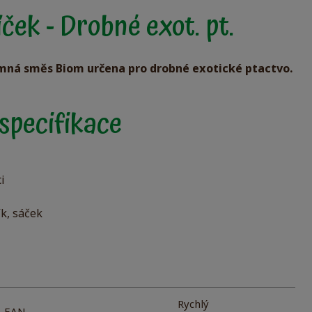
ek - Drobné exot. pt.
mná směs Biom určena pro drobné exotické ptactvo.
specifikace
i
ík, sáček
Rychlý