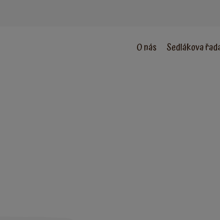
O nás
Sedlákova řad