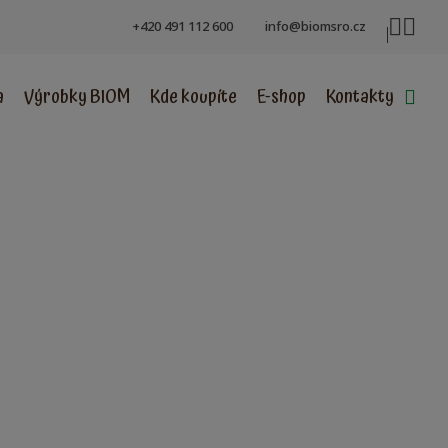
+420 491 112 600
info@biomsro.cz
a
Výrobky BIOM
Kde koupíte
E-shop
Kontakty
Vyh