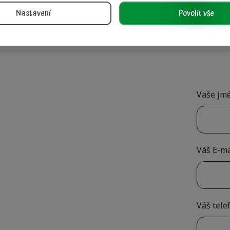
Nastavení
Povolit vše
Vaše jm
Váš E-m
Váš tele