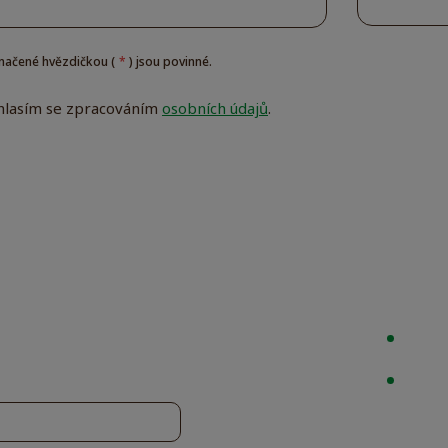
načené hvězdičkou (
*
) jsou povinné.
hlasím se zpracováním
osobních údajů
.
ím
áním
ulář
h
dařilo
at.
Důle
Kont
dostávat pravidelně zajímavé
rosím, e-mailovou adresu:
O ná