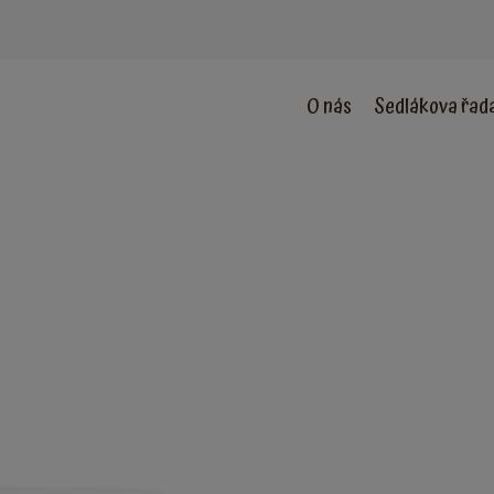
O nás
Sedlákova řad