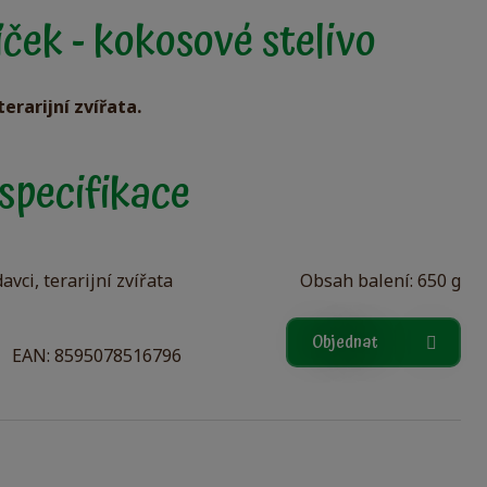
ček - kokosové stelivo
erarijní zvířata.
specifikace
davci,
terarijní zvířata
Obsah balení: 650 g
Objednat
EAN: 8595078516796