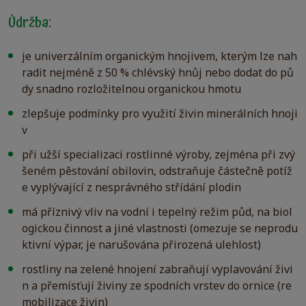
Údržba:
je univerzálním organickým hnojivem, kterým lze nah
radit nejméně z 50 % chlévský hnůj nebo dodat do pů
dy snadno rozložitelnou organickou hmotu
zlepšuje podmínky pro využití živin minerálních hnoji
v
při užší specializaci rostlinné výroby, zejména při zvý
šeném pěstování obilovin, odstraňuje částečně potíž
e vyplývající z nesprávného střídání plodin
má příznivý vliv na vodní i tepelný režim půd, na biol
ogickou činnost a jiné vlastnosti (omezuje se neprodu
ktivní výpar, je narušována přirozená ulehlost)
rostliny na zelené hnojení zabraňují vyplavování živi
n a přemísťují živiny ze spodních vrstev do ornice (re
mobilizace živin)