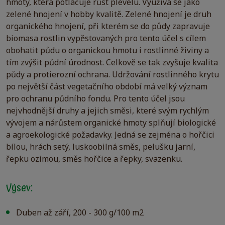
hmoty, která potlačuje růst plevelu. Využívá se jako
zelené hnojení v hobby kvalitě. Zelené hnojení je druh
organického hnojení, při kterém se do půdy zapravuje
biomasa rostlin vypěstovaných pro tento účel s cílem
obohatit půdu o organickou hmotu i rostlinné živiny a
tím zvýšit půdní úrodnost. Celkově se tak zvyšuje kvalita
půdy a protierozní ochrana. Udržování rostlinného krytu
po největší část vegetačního období má velký význam
pro ochranu půdního fondu. Pro tento účel jsou
nejvhodnější druhy a jejich směsi, které svým rychlým
vývojem a nárůstem organické hmoty splňují biologické
a agroekologické požadavky. Jedná se zejména o hořčici
bílou, hrách setý, luskoobilná směs, pelušku jarní,
řepku ozimou, směs hořčice a řepky, svazenku.
Výsev:
Duben až září, 200 - 300 g/100 m2