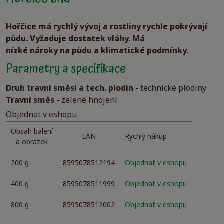
Hořčice má rychlý vývoj a rostliny rychle pokrývají
půdu. Vyžaduje dostatek vláhy. Má
nízké nároky na půdu a klimatické podmínky.
Parametry a specifikace
Druh travní směsi a tech. plodin
- technické plodiny
Travní směs
- zelené hnojení
Objednat v eshopu
Obsah balení
EAN
Rychlý nákup
a obrázek
200 g
8595078512194
Objednat v eshopu
400 g
8595078511999
Objednat v eshopu
800 g
8595078512002
Objednat v eshopu