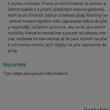
k jejímu rozkladu. Proces probíhá hlavně za pomoci p
ůdních baktérií a jiných užitečných mikroorganismů,
kteří touto činností zvyšují úrodnost půdy. Rostliny na
zelené hnojení bychom měli zapracovat mělce do půd
y nejpozději začátkem prosince, aby se do jara dobře
rozložily. Pokud to nestačíme a porost na záhonu zmr
zne, můžeme ho tam nechat až do jara. Vytvoří na půd
ě ochrannou vrstvu, jejíž zbytky na jaře zapravíme do
půdy.
Upozornění:
Tyto údaje jsou pouze informativní.