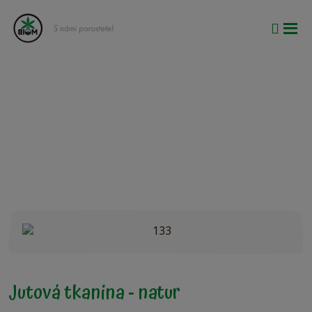
Vyhle
Roz
me
Jutová tkanina - natur