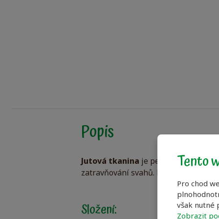
Popis
Tento w
Jutová tkanina
je pevný materiál vyrá
zatravňování svahů. Lze také použít 
Pro chod we
plnohodnotn
Složení:
však nutné p
Zobrazit po