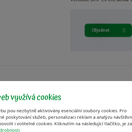
Velikost: šíře 1,3 cm, délka 
Objednat
eb využívá cookies
bějící se z jutové příze. Využívá se při výrobě a šití pytlů, 
na síta při sušení bylin, na ochranu kmenů před mrazem nebo
bu jsou nezbytně aktivovány esenciální soubory cookies. Pro
é poskytování služeb, personalizaci reklam a analýzu návštěvno
ovolit i volitelné cookies. Kliknutím na následující tlačítko, je z
drobnosti