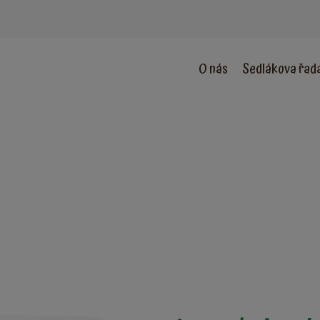
O nás
Sedlákova řad