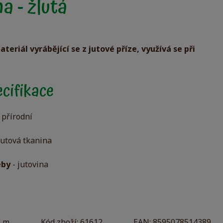
a - žlutá
teriál vyrábějící se z jutové příze, využívá se při
cifikace
-
přírodní
jutová tkanina
eby
- jutovina