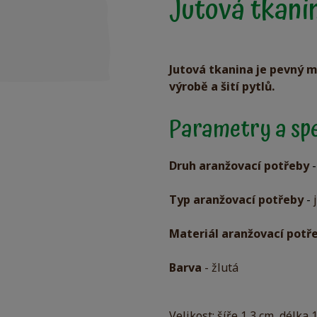
Jutová tkanin
Jutová tkanina je pevný ma
výrobě a šití pytlů.
Parametry a spe
Druh aranžovací potřeby
Typ aranžovací potřeby
-
Materiál aranžovací potř
Barva
- žlutá