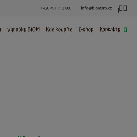
+420 491 112 600
info@biomsro.cz
a
Výrobky BIOM
Kde koupíte
E-shop
Kontakty
Vyh