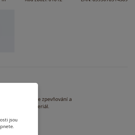
1 m
Kód zboží: 61612
EAN: 8595078514389
obalů, na izolaci, ke zpevňování a
 jako balící materiál.
sti jsou
apnete.