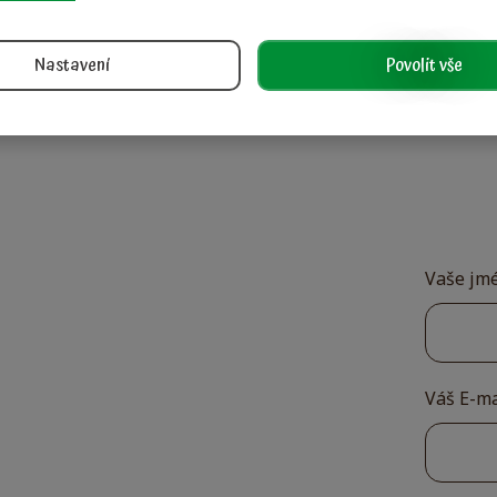
Nastavení
Povolit vše
Vaše jm
Váš E-m