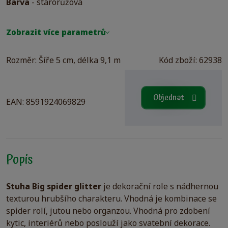
Barva
- starorůžová
Zobrazit více parametrů
Rozměr:
Šíře 5 cm, délka 9,1 m
Kód zboží: 62938
Objednat
EAN: 8591924069829
Popis
Stuha Big spider glitter
je dekorační role s nádhernou
texturou hrubšího charakteru. Vhodná je kombinace se
spider rolí, jutou nebo organzou. Vhodná pro zdobení
kytic, interiérů nebo poslouží jako svatební dekorace.