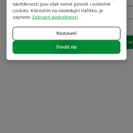
návštěvnosti jsou však nutné povolit i volitelné
cookies. Kliknutím na následující tlačítko, je
zapnete.
Zobrazit podrobnosti
Souhlasím se zprac
Souhlasím
Nastavení
se
zpracováním
Přihlásit s
osobních
Povolit vše
údajů
.
Formulář
se
Důležit
nepodařilo
odeslat.
Kont
O 
Kon
BIOM, 