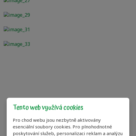
květiny
Sedlákovo hnojivo s ovčí vlnou na okurky, cukety
a dýně
Sedlákovo hnojivo s ovčí vlnou na rajčata a
papriky
Newsl
Tento web využívá cookies
Pokud od nás chcete
Pro chod webu jsou nezbytně aktivovány
zajímavé informace, vlo
esenciální soubory cookies. Pro plnohodnotné
adr
poskytování služeb, personalizaci reklam a analýzu