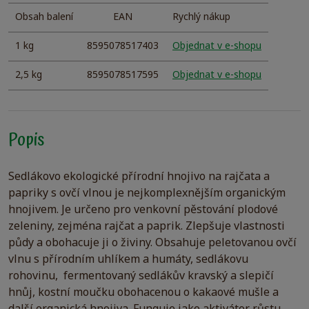
Obsah balení
EAN
Rychlý nákup
1 kg
8595078517403
Objednat v e-shopu
2,5 kg
8595078517595
Objednat v e-shopu
Popis
Sedlákovo ekologické přírodní hnojivo na rajčata a
papriky s ovčí vlnou je nejkomplexnějším organickým
hnojivem. Je určeno pro venkovní pěstování plodové
zeleniny, zejména rajčat a paprik. Zlepšuje vlastnosti
půdy a obohacuje ji o živiny. Obsahuje peletovanou ovčí
vlnu s přírodním uhlíkem a humáty, sedlákovu
rohovinu, fermentovaný sedlákův kravský a slepičí
hnůj, kostní moučku obohacenou o kakaové mušle a