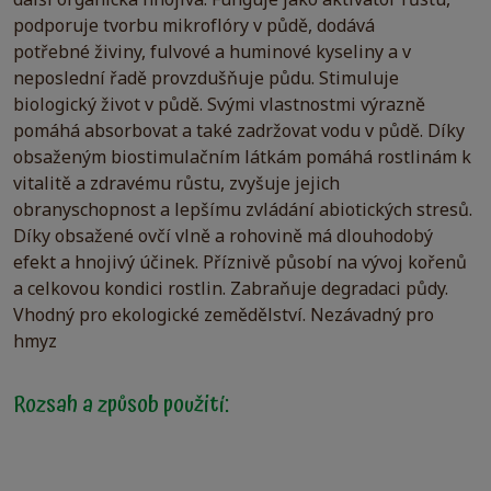
další organická hnojiva. Funguje jako aktivátor růstu,
podporuje tvorbu mikroflóry v půdě, dodává
potřebné živiny, fulvové a huminové kyseliny a v
neposlední řadě provzdušňuje půdu. Stimuluje
biologický život v půdě. Svými vlastnostmi výrazně
pomáhá absorbovat a také zadržovat vodu v půdě. Díky
obsaženým biostimulačním látkám pomáhá rostlinám k
vitalitě a zdravému růstu, zvyšuje jejich
obranyschopnost a lepšímu zvládání abiotických stresů.
Díky obsažené ovčí vlně a rohovině má dlouhodobý
efekt a hnojivý účinek. Příznivě působí na vývoj kořenů
a celkovou kondici rostlin. Zabraňuje degradaci půdy.
Vhodný pro ekologické zemědělství. Nezávadný pro
hmyz
Rozsah a způsob použití: